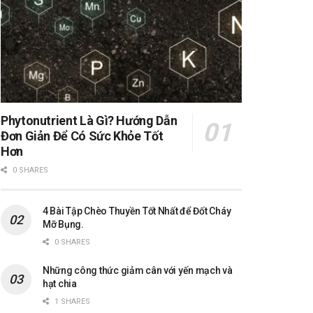
Phytonutrient Là Gì? Hướng Dẫn
Đơn Giản Để Có Sức Khỏe Tốt
Hơn
0 SHARES
4 Bài Tập Chèo Thuyền Tốt Nhất để Đốt Cháy
Mỡ Bụng.
0 SHARES
Những công thức giảm cân với yến mạch và
hạt chia
1 SHARES