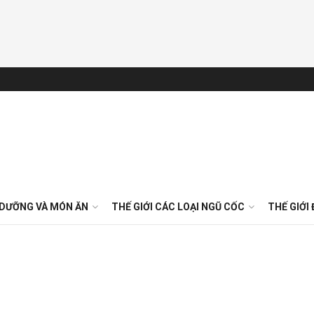
 DƯỠNG VÀ MÓN ĂN
THẾ GIỚI CÁC LOẠI NGŨ CỐC
THẾ GIỚI 