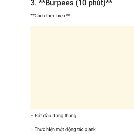
3. **Burpees (10 phút)**
**Cách thực hiện:**
– Bắt đầu đứng thẳng.
– Thực hiện một động tác plank.