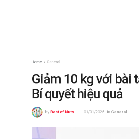
Home
General
Giảm 10 kg với bài 
Bí quyết hiệu quả
by
Best of Nuts
01/01/2025
in
General