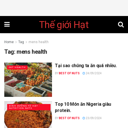
Thế giới Hạt
Home
Tag
mens health
Tag:
mens health
Tại sao chúng ta ăn quá nhiều.
GUT HEALTH
BY
BEST OF NUTS
24/09/2024
Top 10 Món ăn Nigeria giàu
DINH DƯỠNG TỪ HẠT -
NUTRITION NUTS
protein.
BY
BEST OF NUTS
23/09/2024