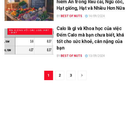
hiểm Ẩn trong Rau cải, Ngũ cốc,
Hạt giống, Hạt và Nhiều Hơn Nữa
BY
BEST OF NUTS
14/09/2024
Calo là gì và Khoa học của việc
ĂN KIÊNG VỚI CÁC LOẠI HẠT
- DIET
Đếm Calo mà bạn chưa biết, khá
tốt cho sức khoẻ, cân nặng của
bạn
BY
BEST OF NUTS
13/09/2024
1
2
3