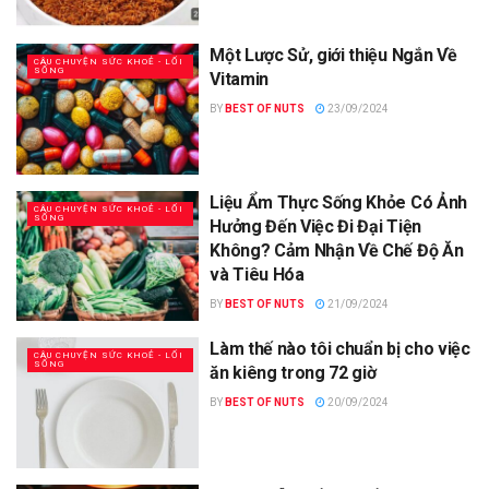
Một Lược Sử, giới thiệu Ngắn Về
CÂU CHUYỆN SỨC KHOẺ - LỐI
SỐNG
Vitamin
BY
BEST OF NUTS
23/09/2024
Liệu Ẩm Thực Sống Khỏe Có Ảnh
CÂU CHUYỆN SỨC KHOẺ - LỐI
SỐNG
Hưởng Đến Việc Đi Đại Tiện
Không? Cảm Nhận Về Chế Độ Ăn
và Tiêu Hóa
BY
BEST OF NUTS
21/09/2024
Làm thế nào tôi chuẩn bị cho việc
CÂU CHUYỆN SỨC KHOẺ - LỐI
SỐNG
ăn kiêng trong 72 giờ
BY
BEST OF NUTS
20/09/2024