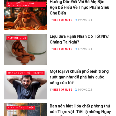
Hướng Dẫn Đối Với Bố Mẹ Bận
DINH DƯỠNG TỪ HẠT -
NUTRITION NUTS
Rộn Để Hiểu Về Thực Phẩm Siêu
Chế Biến
BY
BEST OF NUTS
19/09/2024
Liệu Sữa Hạnh Nhân Có Tốt Như
ALMOND MILK
Chúng Ta Nghĩ?
BY
BEST OF NUTS
17/09/2024
Một loại vi khuẩn phổ biến trong
HẠT VÀ SỨC KHOẺ - HEALTH
ruột gần như đã phá hủy cuộc
sống của tôi!
BY
BEST OF NUTS
16/09/2024
Bạn nên biết Hóa chất phòng thủ
DINH DƯỠNG TỪ ĐẬU
của Thực vật: Tiết lộ những Nguy