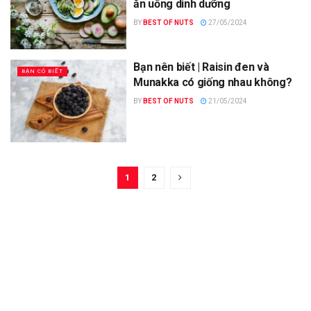
ăn uống dinh dưỡng
BY
BEST OF NUTS
27/05/2024
Bạn nên biết | Raisin đen và
BẠN CÓ BIẾT
Munakka có giống nhau không?
BY
BEST OF NUTS
21/05/2024
1
2