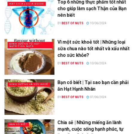
Top 6 những thực phẩm tốt nhất
HẠT CHIA | CHIA SEEDS
cho giúp làm sạch Thận của Bạn
nên biết
BY
BEST OF NUTS
10/06/2024
Vì một sức khoẻ tốt | Những loại
DINH DƯỠNG TỪ HẠT -
NUTRITION NUTS
sữa chua nào tốt nhất và xấu nhất
cho sức khỏe?
BY
BEST OF NUTS
10/06/2024
Bạn có biết | Tại sao bạn cần phải
DINH DƯỠNG VÀ SỨC KHOẺ
ăn Hạt Hạnh Nhân
BY
BEST OF NUTS
07/06/2024
Chia sẻ | Những miếng ăn lành
BẠN CÓ BIẾT
mạnh, cuộc sống hạnh phúc, tự