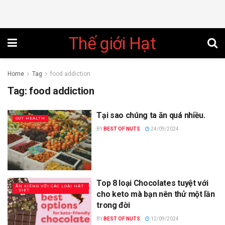
Thế giới Hạt
Home
Tag
food addiction
Tag:
food addiction
Tại sao chúng ta ăn quá nhiều.
GUT HEALTH
BY
BEST OF NUTS
24/09/2024
Top 8 loại Chocolates tuyệt với
ĂN KIÊNG VỚI CÁC LOẠI HẠT
- DIET
cho keto mà bạn nên thử một lần
trong đời
BY
BEST OF NUTS
12/09/2024