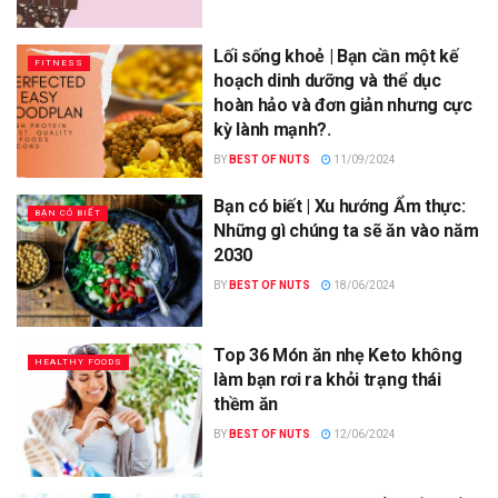
Lối sống khoẻ | Bạn cần một kế
FITNESS
hoạch dinh dưỡng và thể dục
hoàn hảo và đơn giản nhưng cực
kỳ lành mạnh?.
BY
BEST OF NUTS
11/09/2024
Bạn có biết | Xu hướng Ẩm thực:
BẠN CÓ BIẾT
Những gì chúng ta sẽ ăn vào năm
2030
BY
BEST OF NUTS
18/06/2024
Top 36 Món ăn nhẹ Keto không
HEALTHY FOODS
làm bạn rơi ra khỏi trạng thái
thềm ăn
BY
BEST OF NUTS
12/06/2024