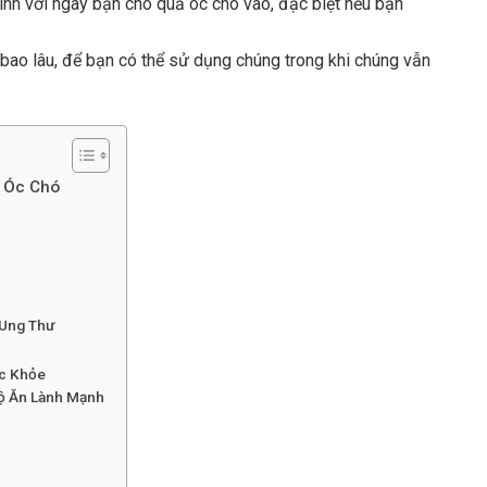
h với ngày bạn cho quả óc chó vào, đặc biệt nếu bạn
 bao lâu, để bạn có thể sử dụng chúng trong khi chúng vẫn
ả Óc Chó
 Ung Thư
ức Khỏe
Độ Ăn Lành Mạnh