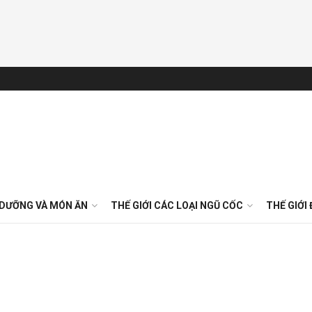
 DƯỠNG VÀ MÓN ĂN
THẾ GIỚI CÁC LOẠI NGŨ CỐC
THẾ GIỚI 