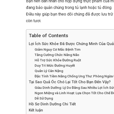
Bạn nên dán nhãn cho hộp đựng thực phẩm của mìn
đang bảo quản chúng trong tủ lạnh hoặc tủ đông.
Điều này giúp bạn theo dõi chúng đã được lưu trữ
còn tươi.
Table of Contents
Lợi Ích Sức Khỏe Đã Được Chứng Minh Của Qu
Giảm Nguy Cơ Mắc Bệnh Tim
Tăng Cường Chức Năng Não
Hỗ Trợ Sức Khỏe Đường Ruột
Duy Trì Mức Đường Huyết
Quản Lý Cân Nặng
Đặc Tính Tiềm Năng Chống Ung Thư: Phòng Ngừa
Tại Sao Quả Óc Chó Lại Tốt Cho Bạn Đến Vậy?
Giàu Dinh Dưỡng: Lý Do Đằng Sau Nhiều Lợi Ích S
Ngon Miệng và Linh Hoạt: Lựa Chọn Tốt Cho Chế 
Dễ Sử Dụng
Hồ Sơ Dinh Dưỡng Chi Tiết
Kết luận