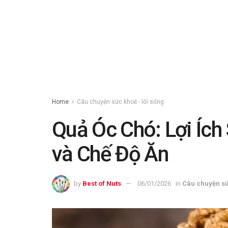
Home
Câu chuyện sức khoẻ - lối sống
Quả Óc Chó: Lợi Ích
và Chế Độ Ăn
by
Best of Nuts
06/01/2026
in
Câu chuyện sứ