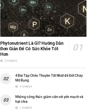
Phytonutrient Là Gì? Hướng Dẫn
Đơn Giản Để Có Sức Khỏe Tốt
Hơn
0 SHARES
4 Bài Tập Chèo Thuyền Tốt Nhất để Đốt Cháy
Mỡ Bụng.
0 SHARES
Những công thức giảm cân với yến mạch và
hạt chia
1 SHARES