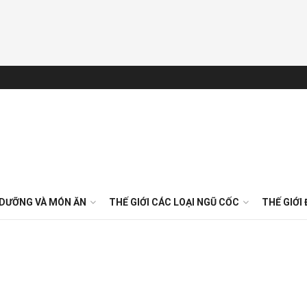
 DƯỠNG VÀ MÓN ĂN
THẾ GIỚI CÁC LOẠI NGŨ CỐC
THẾ GIỚI 