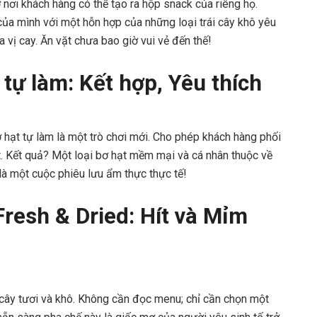
 nơi khách hàng có thể tạo ra hộp snack của riêng họ.
của mình với một hỗn hợp của những loại trái cây khô yêu
a vị cay. Ăn vặt chưa bao giờ vui vẻ đến thế!
 tự làm: Kết hợp, Yêu thích
 hạt tự làm là một trò chơi mới. Cho phép khách hàng phối
ọt. Kết quả? Một loại bơ hạt mềm mại và cá nhân thuộc về
là một cuộc phiêu lưu ẩm thực thực tế!
resh & Dried: Hít và Mỉm
i cây tươi và khô. Không cần đọc menu; chỉ cần chọn một