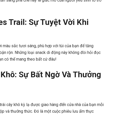
ẵn sàng pha chế này là giấc mơ của người yêu sinh tố trở
es Trail: Sự Tuyệt Vời Khi
i màu sắc tươi sáng, phù hợp với túi của bạn để tăng
ận rộn. Những loại snack di động này không đòi hỏi đọc
n có thể mang theo bất cứ đâu!
y Khô: Sự Bất Ngờ Và Thưởng
trái cây khô kỳ lạ được giao hàng đến cửa nhà của bạn mỗi
ộp và thưởng thức. Đó là một cuộc phiêu lưu ẩm thực