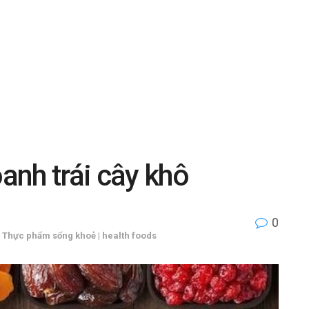
oanh trái cây khô
0
,
Thực phẩm sống khoẻ | health foods