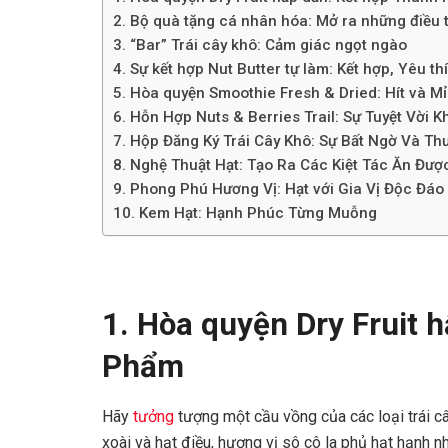
2. Bộ quà tặng cá nhân hóa: Mở ra những điều 
3. “Bar” Trái cây khô: Cảm giác ngọt ngào
4. Sự kết hợp Nut Butter tự làm: Kết hợp, Yêu th
5. Hòa quyện Smoothie Fresh & Dried: Hít và M
6. Hỗn Hợp Nuts & Berries Trail: Sự Tuyệt Vời 
7. Hộp Đăng Ký Trái Cây Khô: Sự Bất Ngờ Và T
8. Nghệ Thuật Hạt: Tạo Ra Các Kiệt Tác Ăn Đượ
9. Phong Phú Hương Vị: Hạt với Gia Vị Độc Đáo
10. Kem Hạt: Hạnh Phúc Từng Muỗng
1. Hòa quyện Dry Fruit 
Phẩm
Hãy
tưởng
tượng một cầu vồng của các loại trái c
xoài và hạt điều, hương vị sô cô la phủ hạt hạnh 