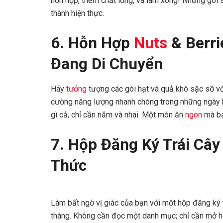
hỗn hợp, thêm chất lỏng, và làm xong! Những gói s
thành hiện thực.
6. Hỗn Hợp
Nuts
& Berri
Đang Di Chuyển
Hãy
tưởng
tượng các gói hạt và quả khô sặc sỡ vớ
cường năng lượng nhanh chóng trong những ngày b
gì cả, chỉ cần nắm và nhai. Một món ăn
ngon
mà bạ
7. Hộp Đăng Ký Trái Câ
Thức
Làm bất ngờ vị giác của bạn với một hộp đăng ký 
tháng. Không cần đọc một danh mục; chỉ cần mở h