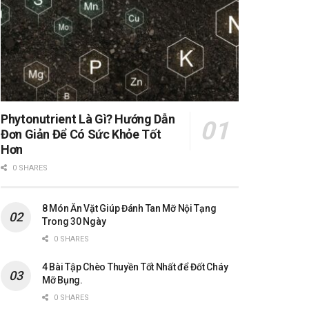
Phytonutrient Là Gì? Hướng Dẫn
Đơn Giản Để Có Sức Khỏe Tốt
Hơn
0 SHARES
8 Món Ăn Vặt Giúp Đánh Tan Mỡ Nội Tạng
Trong 30 Ngày
0 SHARES
4 Bài Tập Chèo Thuyền Tốt Nhất để Đốt Cháy
Mỡ Bụng.
0 SHARES