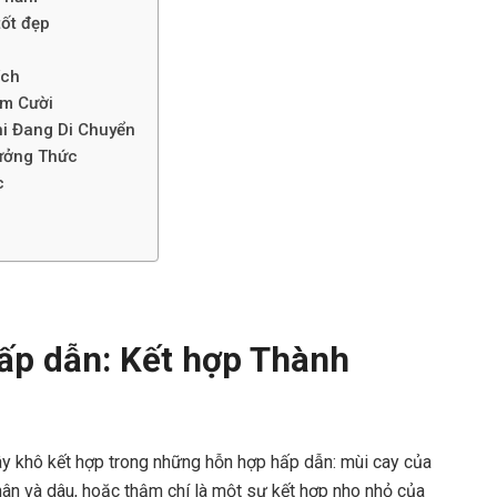
tốt đẹp
ích
ỉm Cười
Khi Đang Di Chuyển
hưởng Thức
c
hấp dẫn: Kết hợp Thành
ây khô kết hợp trong những hỗn hợp hấp dẫn: mùi cay của
nhân và dâu, hoặc thậm chí là một sự kết hợp nho nhỏ của